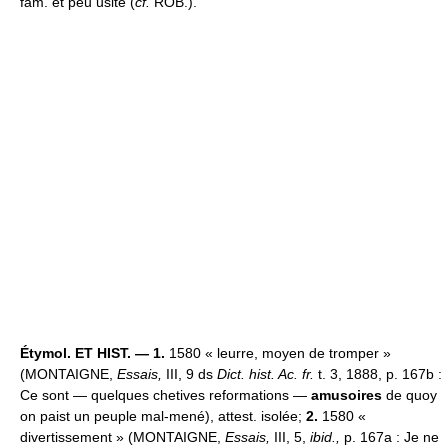
fam. et peu usité (
cf.
ROB.).
Étymol. ET HIST. — 1.
1580 « leurre, moyen de tromper »
(MONTAIGNE,
Essais,
III, 9 ds
Dict. hist. Ac. fr.
t. 3, 1888, p. 167b :
Ce sont — quelques chetives reformations —
amusoires
de quoy
on paist un peuple mal-mené), attest. isolée;
2.
1580 «
divertissement » (MONTAIGNE,
Essais,
III, 5,
ibid.,
p. 167a : Je ne