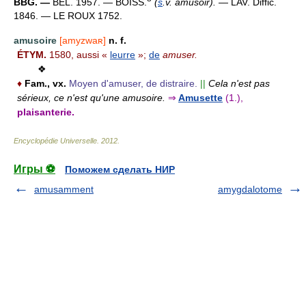
BBG. —
BÉL. 1957. — BOISS.
(
s
.v. amusoir).
— LAV. Diffic.
1846. — LE ROUX 1752.
amusoire
[amyzwaʀ]
n. f.
ÉTYM.
1580, aussi «
leurre
»;
de
amuser.
❖
♦
Fam., vx.
Moyen d'amuser, de distraire.
||
Cela n'est pas
sérieux, ce n'est qu'une amusoire.
⇒
Amusette
(1.),
plaisanterie.
Encyclopédie Universelle
.
2012
.
Игры ⚽
Поможем сделать НИР
amusamment
amygdalotome