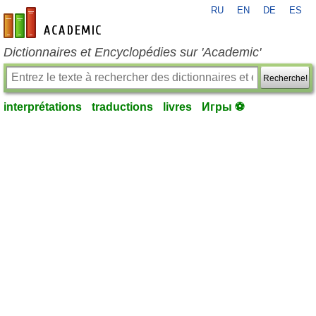
RU
EN
DE
ES
fr-academic.com
Dictionnaires et Encyclopédies sur 'Academic'
Recherche!
interprétations
traductions
livres
Игры ⚽