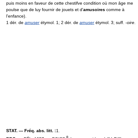
puis moins en faveur de cette chestifve condition où mon âge me
poulse que de luy fournir de jouets et d'
amusoires
comme à
l'enfance).
1 dér. de
amuser
étymol. 1; 2 dér. de
amuser
étymol. 3; suff.
-oire
.
STAT. — Fréq. abs. litt. :
1.
8