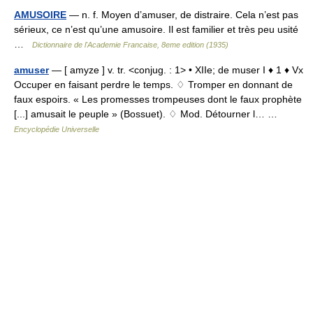
AMUSOIRE
— n. f. Moyen d’amuser, de distraire. Cela n’est pas
sérieux, ce n’est qu’une amusoire. Il est familier et très peu usité
…
Dictionnaire de l'Academie Francaise, 8eme edition (1935)
amuser
— [ amyze ] v. tr. <conjug. : 1> • XIIe; de muser I ♦ 1 ♦ Vx
Occuper en faisant perdre le temps. ♢ Tromper en donnant de
faux espoirs. « Les promesses trompeuses dont le faux prophète
[...] amusait le peuple » (Bossuet). ♢ Mod. Détourner l… …
Encyclopédie Universelle