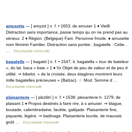
amusette
— [ amyzɛt ] n. f. • 1653; de amuser 1 ♦ Vieilli
Distraction sans importance, passe temps qu on ne prend pas au
sérieux. 2 ♦ Région. (Belgique) Fam. Personne frivole. ● amusette
nom féminin Familier. Distraction sans portée ; bagatelle : Cette…
…
Encyclopédie Universelle
bagatelle
— [ bagatɛl ] n. f. • 1547; it. bagatella « tour de bateleur
»; du lat. baca « baie » 1 ♦ Vx Objet de peu de valeur et de peu d
utilité. ⇒ bibelot. « de la croisée, deux étagères montrent leurs
mille bagatelles précieuses » (Balzac). ♢ Mod. Somme d …
Encyclopédie Universelle
plaisanterie
— [ plɛzɑ̃tri ] n. f. • 1538; plesanterie h. 1279; de
plaisant 1 ♦ Propos destinés à faire rire, à s amuser. ⇒ blague,
boutade, calembredaine, facétie, galéjade. Plaisanterie fine,
piquante, légère. ⇒ badinage. Plaisanterie lourde, de mauvais
goût …
Encyclopédie Universelle