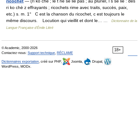
ricochet
— (ri ko chè ; le t ne se lie pas ; au pluriel, l s se lie : des
ri ko chè z effrayants ; ricochets rime avec traits, succès, paix,
etc.) s. m. 1° C est la chanson du ricochet, c est toujours le
même discours. Locution qui vieillit et dont le… …
Dictionnaire de la
Langue Française d'Émile Littré
© Academic, 2000-2026
18+
Contactez-nous:
Support technique
,
RÉCLAME
Dictionnaires exportation
, créé sur PHP,
Joomla,
Drupal,
WordPress, MODx.