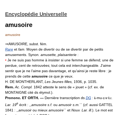
Encyclopédie Universelle
amusoire
amusoire
⇒AMUSOIRE, subst. fém.
Rare
et
fam.
Moyen de divertir ou de se divertir par de petits
amusements. Synon.
amusette, plaisanterie
:
•
Je ne suis pas homme à insister si une femme se défend; une de
perdue, cent de retrouvées; tout cela est interchangeable. J'aime
sentir que je ne l'aime pas davantage, et qu'ainsi je reste libre : je
prends de cette
amusoire
ce que je veux.
H. DE MONTHERLANT,
Les Jeunes filles,
1936, p. 1035.
Rem.
Ac. Compl.
1842 atteste le sens de « jouet » (
cf.
ex. de
MONTAIGNE cité ds étymol.).
Prononc. ET ORTH. —
Dernière transcription ds
DG
:
-mu-
.
e
Lar. 19
écrit : ,,
amusoire s.f.
ou
amusoir s.m.
`` (
cf.
aussi GATTEL
1841 : ,,
amusoir
ou mieux
amusoire
`` et
Nouv. Lar. ill.
). Le mot est